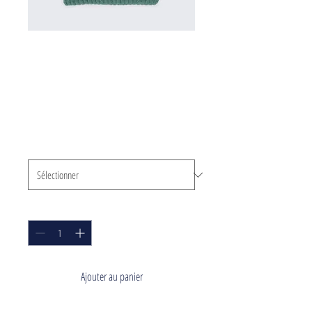
SKU : 217537123517253
Article
Prix
25,00 €
Taille
*
Quantité
*
Ajouter au panier