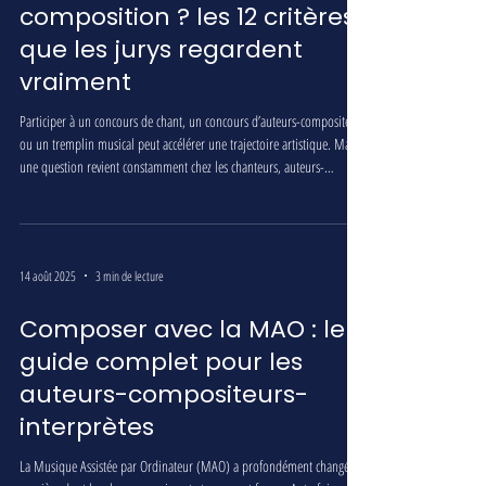
composition ? les 12 critères
que les jurys regardent
vraiment
Participer à un concours de chant, un concours d’auteurs-compositeurs
ou un tremplin musical peut accélérer une trajectoire artistique. Mais
une question revient constamment chez les chanteurs, auteurs-
compositeurs, interprètes et artistes émergents : qu’est-ce qu’un jury
regarde vraiment ? La réponse est plus nuancée que « avoir une belle
voix » ou « écrire une bonne chanson ». Un jury évalue un ensemble
cohérent : votre interprétation, votre composition, votre originalité,
14 août 2025
3 min de lecture
Composer avec la MAO : le
guide complet pour les
auteurs-compositeurs-
interprètes
La Musique Assistée par Ordinateur (MAO) a profondément changé la