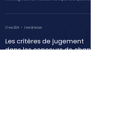
21 mai 2024
3 min de lecture
Les critères de jugement
dans les concours de chant
: ce que les juges
recherchent vraiment
Participer à un concours de chant peut être une expérience
passionnante et intimidante. Comprendre ce que les juges recherchent
peut vous...
21 mai 2024
3 min de lecture